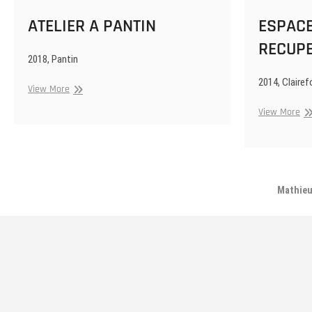
ATELIER A PANTIN
ESPACE
RECUP
2018, Pantin
2014, Clairef
ATELIER
View More
A
ES
View More
PANTIN
DE
RE
Mathieu