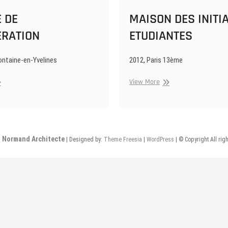
 DE
MAISON DES INITI
ERATION
ETUDIANTES
ontaine-en-Yvelines
2012, Paris 13ème
PACE
MAISON
View More
DES
CUPERATION
INITIATIVES
ETUDIANTES
 Normand Architecte
| Designed by:
Theme Freesia
|
WordPress
| © Copyright All rig